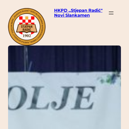
Skoči
HKPD ,,Stjepan Radić"
do
Novi Slankamen
sadržaja