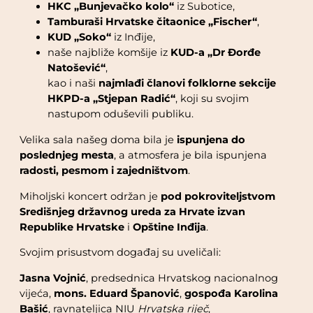
HKC „Bunjevačko kolo“
iz Subotice,
Tamburaši Hrvatske čitaonice „Fischer“
,
KUD „Soko“
iz Inđije,
naše najbliže komšije iz
KUD-a „Dr Đorđe
Natošević“
,
kao i naši
najmlađi članovi folklorne sekcije
HKPD-a „Stjepan Radić“
, koji su svojim
nastupom oduševili publiku.
Velika sala našeg doma bila je
ispunjena do
poslednjeg mesta
, a atmosfera je bila ispunjena
radosti, pesmom i zajedništvom
.
Miholjski koncert održan je
pod pokroviteljstvom
Središnjeg državnog ureda za Hrvate izvan
Republike Hrvatske
i
Opštine Inđija
.
Svojim prisustvom događaj su uveličali:
Jasna Vojnić
, predsednica Hrvatskog nacionalnog
vijeća,
mons. Eduard Španović
,
gospođa Karolina
Bašić
, ravnateljica NIU
Hrvatska riječ
,