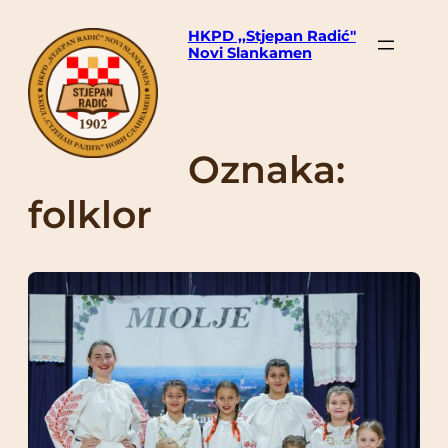
Skoči
HKPD ,,Stjepan Radić"
do
Novi Slankamen
sadržaja
Oznaka:
folklor