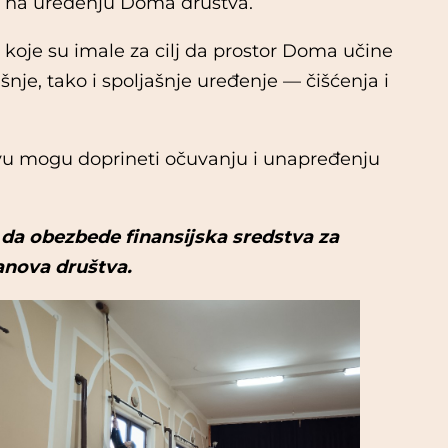
a na uređenju Doma društva.
oje su imale za cilj da prostor Doma učine
nje, tako i spoljašnje uređenje — čišćenja i
štvu mogu doprineti očuvanju i unapređenju
i da obezbede finansijska sredstva za
anova društva.