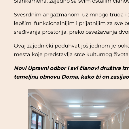
Slankamena, zajedno sa svim ostalim članov
Svesrdnim angažmanom, uz mnogo truda i zaj
lepšim, funkcionalnijim i prijatnijim za sve
sređivanja prostorija, preko osvežavanja dvori
Ovaj zajednički poduhvat još jednom je poka
mesta koje predstavlja srce kulturnog života
Novi Upravni odbor i svi članovi društva i
temeljnu obnovu Doma, kako bi on zasijao 