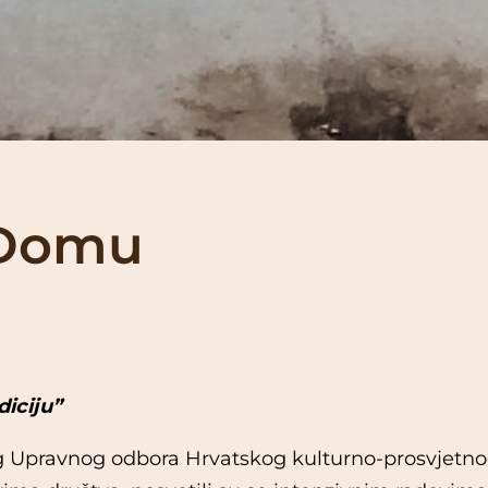
 Domu
iciju”
g Upravnog odbora Hrvatskog kulturno-prosvjetn