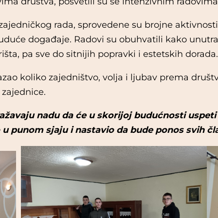
ima društva, posvetili su se intenzivnim radovim
edničkog rada, sprovedene su brojne aktivnosti k
 buduće događaje. Radovi su obuhvatili kako unutraš
šta, pa sve do sitnijih popravki i estetskih dorada.
zao koliko zajedništvo, volja i ljubav prema dru
 zajednice.
zražavaju nadu da će u skorijoj budućnosti uspet
u punom sjaju i nastavio da bude ponos svih čl