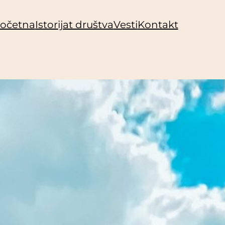
očetna
Istorijat društva
Vesti
Kontakt