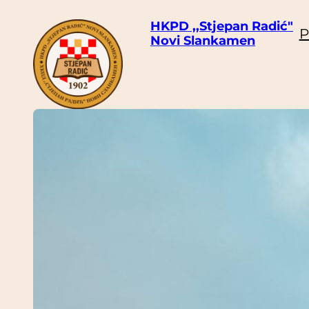
Skoči
HKPD ,,Stjepan Radić"
P
do
Novi Slankamen
sadržaja